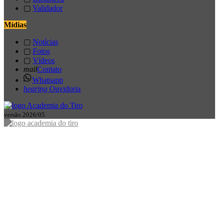
▢
Validador
Mídias
▢
Notícias
▢
Fotos
▢
Vídeos
mail
Contato
Whatsapp
hearing
Ouvidoria
versão 2026/05