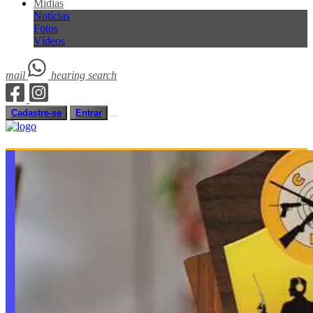
Mídias
Notícias
Fotos
Vídeos
mail
hearing
search
Cadastre-se
Entrar