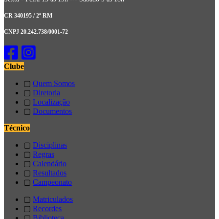
CR 340195 / 2ª RM
CNPJ 20.242.738/0001-72
Clube
▢
Quem Somos
▢
Diretoria
▢
Localização
▢
Documentos
Técnico
▢
Disciplinas
▢
Regras
▢
Calendário
▢
Resultados
▢
Campeonato
▢
Matriculados
▢
Recordes
▢
Biblioteca