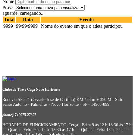
Nome
Prova
aguarde, carregando...
Total
Data
Evento
9999
99/99/9999
Nome do evento em que o atleta participou
Clube de Tiro e Caça Novo Horizonte
Rodovia SP 321 (Cezario Jose de Castilho) KM 453 m + 350 M - Sítio
Santo Antônio - Palmeiras - Novo Horizonte - SP - 14968-899
phone
(17) 9975-27307
HORÁRIO DE FUNCIONAMENTO: Terça - Feira 9 às 12 h,13:30 às 17 h
--- Quarta - Feira 9 às 12 h, 13:30 às 17 h --- Quinta - Feira 15 às 22h ---
Sexta - Feira 13 às 19h --- Sábado 9 às 18h