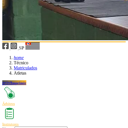
SP
home
Técnico
Matriculados
Atletas
print
Imprimir
Árbitros
Instrutores