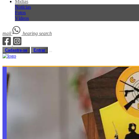
Mídias
Notícias
Fotos
Vídeos
mail
hearing
search
Cadastre-se
Entrar