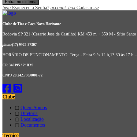
help
Esqueceu a Senha?
account_box
Cadastre-se
Clube de Tiro e Caça Novo Horizonte
Rodovia SP 321 (Cezario Jose de Castilho) KM 453 m + 350 M - Sítio Santo
phone
(17) 9975-27307
HORÁRIO DE FUNCIONAMENTO: Terça - Feira 9 às 12 h,13:30 às 17 h --- Quart
CR 340195 / 2ª RM
CNPJ 20.242.738/0001-72
Clube
▢
Quem Somos
▢
Diretoria
▢
Localização
▢
Documentos
Técnico