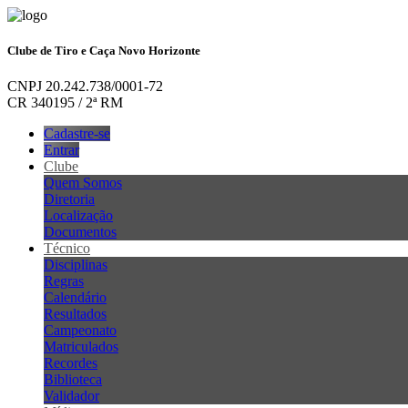
Clube de Tiro e Caça Novo Horizonte
CNPJ 20.242.738/0001-72
CR 340195 / 2ª RM
Cadastre-se
Entrar
Clube
Quem Somos
Diretoria
Localização
Documentos
Técnico
Disciplinas
Regras
Calendário
Resultados
Campeonato
Matriculados
Recordes
Biblioteca
Validador