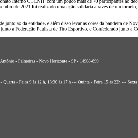
onato Interno CTCNH, com um pouco mais de 70 participantes ao decor
bro de 2021 foi realizado uma ação solidária através de um torneio, o
e junto ao da entidade, e além disso levar as cores da bandeira de No
o junto a Federação Paulista de Tiro Esportivo, e Confederado junto a C
 Antônio - Palmeiras - Novo Horizonte - SP - 14968-899
a - Feira 9 às 12 h, 13:30 às 17 h --- Quinta - Feira 15 às 22h --- Sexta -