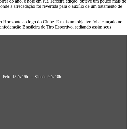
rer do ano, e hoje em sua Terceira edição, obteve um pouco mais de
nde a arrecadação foi revertida para o auxílio de um tratamento de
vo Horizonte ao logo do Clube. E mais um objetivo foi alcançado no
onfederação Brasileira de Tiro Esportivo, sediando assim seus
 Feira 13 às 19h --- Sábado 9 às 18h