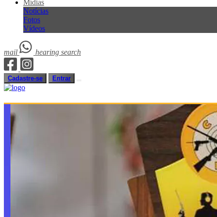
Mídias
Notícias
Fotos
Vídeos
mail
hearing
search
Cadastre-se
Entrar