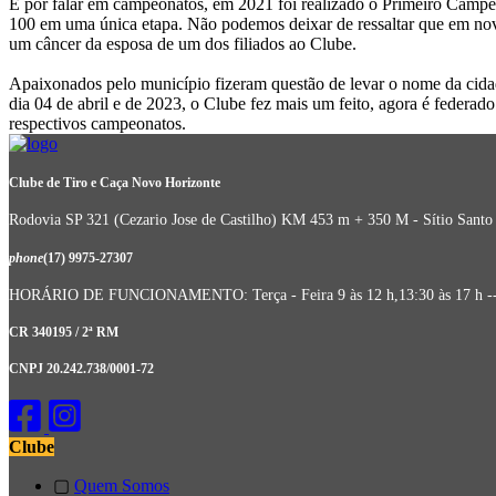
E por falar em campeonatos, em 2021 foi realizado o Primeiro Campe
100 em uma única etapa. Não podemos deixar de ressaltar que em novem
um câncer da esposa de um dos filiados ao Clube.
Apaixonados pelo município fizeram questão de levar o nome da cidad
dia 04 de abril e de 2023, o Clube fez mais um feito, agora é federad
respectivos campeonatos.
Clube de Tiro e Caça Novo Horizonte
Rodovia SP 321 (Cezario Jose de Castilho) KM 453 m + 350 M - Sítio Santo
phone
(17) 9975-27307
HORÁRIO DE FUNCIONAMENTO: Terça - Feira 9 às 12 h,13:30 às 17 h --- Quart
CR 340195 / 2ª RM
CNPJ 20.242.738/0001-72
Clube
▢
Quem Somos