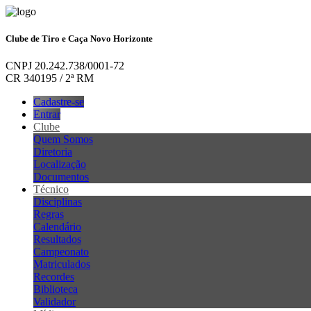
Clube de Tiro e Caça Novo Horizonte
CNPJ 20.242.738/0001-72
CR 340195 / 2ª RM
Cadastre-se
Entrar
Clube
Quem Somos
Diretoria
Localização
Documentos
Técnico
Disciplinas
Regras
Calendário
Resultados
Campeonato
Matriculados
Recordes
Biblioteca
Validador