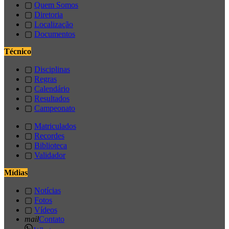
▢
Quem Somos
▢
Diretoria
▢
Localização
▢
Documentos
Técnico
▢
Disciplinas
▢
Regras
▢
Calendário
▢
Resultados
▢
Campeonato
▢
Matriculados
▢
Recordes
▢
Biblioteca
▢
Validador
Mídias
▢
Notícias
▢
Fotos
▢
Vídeos
mail
Contato