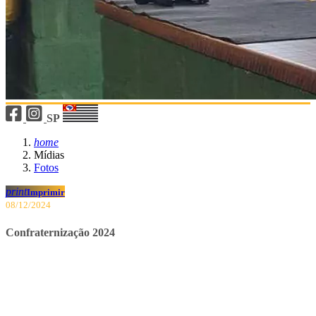
SP
home
Mídias
Fotos
print
Imprimir
08/12/2024
Confraternização 2024