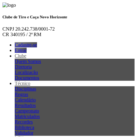
Clube de Tiro e Caça Novo Horizonte
CNPJ 20.242.738/0001-72
CR 340195 / 2ª RM
Cadastre-se
Entrar
Clube
Quem Somos
Diretoria
Localização
Documentos
Técnico
Disciplinas
Regras
Calendário
Resultados
Campeonato
Matriculados
Recordes
Biblioteca
Validador