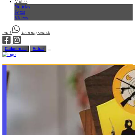
Mídias
Notícias
Fotos
Vídeos
mail
hearing
search
Cadastre-se
Entrar