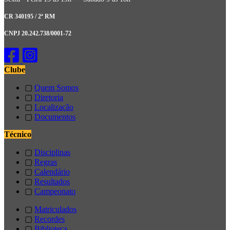
CR 340195 / 2ª RM
CNPJ 20.242.738/0001-72
Clube
▢
Quem Somos
▢
Diretoria
▢
Localização
▢
Documentos
Técnico
▢
Disciplinas
▢
Regras
▢
Calendário
▢
Resultados
▢
Campeonato
▢
Matriculados
▢
Recordes
▢
Biblioteca