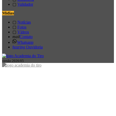
▢
Validador
Mídias
▢
Notícias
▢
Fotos
▢
Vídeos
mail
Contato
Whatsapp
hearing
Ouvidoria
versão 2026/05