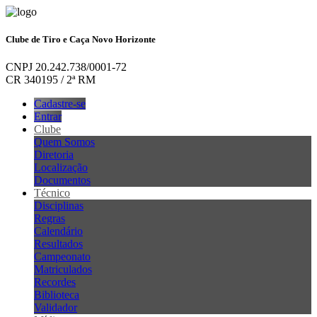
Clube de Tiro e Caça Novo Horizonte
CNPJ 20.242.738/0001-72
CR 340195 / 2ª RM
Cadastre-se
Entrar
Clube
Quem Somos
Diretoria
Localização
Documentos
Técnico
Disciplinas
Regras
Calendário
Resultados
Campeonato
Matriculados
Recordes
Biblioteca
Validador