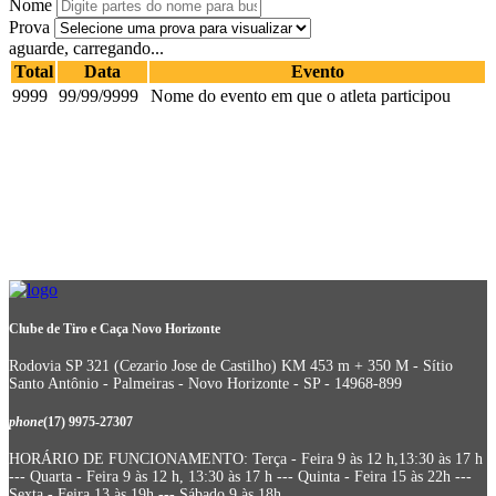
Nome
Prova
aguarde, carregando...
Total
Data
Evento
9999
99/99/9999
Nome do evento em que o atleta participou
Clube de Tiro e Caça Novo Horizonte
Rodovia SP 321 (Cezario Jose de Castilho) KM 453 m + 350 M - Sítio
Santo Antônio - Palmeiras - Novo Horizonte - SP - 14968-899
phone
(17) 9975-27307
HORÁRIO DE FUNCIONAMENTO: Terça - Feira 9 às 12 h,13:30 às 17 h
--- Quarta - Feira 9 às 12 h, 13:30 às 17 h --- Quinta - Feira 15 às 22h ---
Sexta - Feira 13 às 19h --- Sábado 9 às 18h