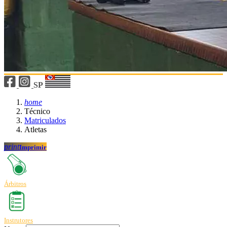
SP
home
Técnico
Matriculados
Atletas
print
Imprimir
Árbitros
Instrutores