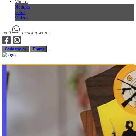
Mídias
Notícias
Fotos
Vídeos
mail
hearing
search
Cadastre-se
Entrar